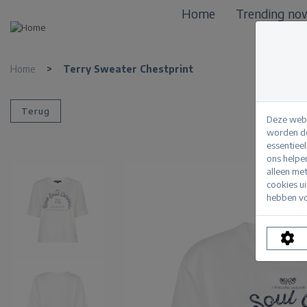
Home
Trending no
Home
>
Terry Sweater Chestprint
Terug
Deze webs
worden de
essentiee
ons helpe
alleen me
cookies u
hebben vo