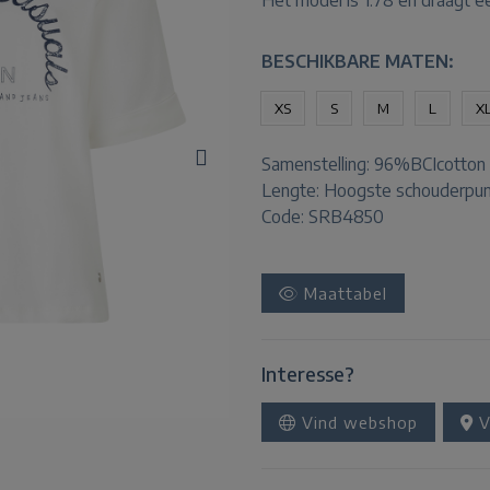
Het model is 1.78 en draagt e
BESCHIKBARE MATEN:
XS
S
M
L
X
Samenstelling:
96%BCIcotton
Lengte:
Hoogste schouderpun
Code: SRB4850
Maattabel
Interesse?
Vind webshop
V