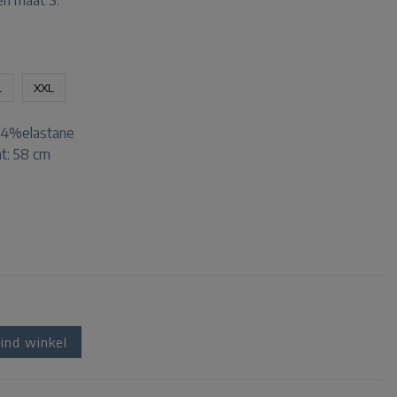
en maat S.
L
XXL
 4%elastane
t: 58 cm
ind winkel