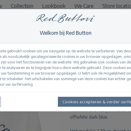
w
Collection
Lookbook
We Care
Store locato
B2B
Welkom bij Red Button
ite gebruikt cookies om uw navigatie op de website te verbeteren. Van dez
 als noodzakelijk gecategoriseerde cookies in uw browser opgeslagen, omd
l zijn voor het functioneren van de website. Wij gebruiken ook cookies van d
Terry Sweater Ches
n te analyseren en te begrijpen hoe u deze website gebruikt. Deze cookies 
t uw toestemming in uw browser opgeslagen. U hebt ook de mogelijkheid o
it te schakelen. Het uitschakelen van sommige van deze cookies kan echter g
or uw surfervaring.
Productinformatie
De Terry Sweater Chestprint 
Cookies accepteren & verder surf
borst. Deze sweater heeft een 
mouwen. De Terry Sweater Ches
offwhite dark blue.