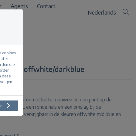
r
Agents
Contact
Nederlands
e cookies
at ze
erden die
tprint offwhite/darkblue
worden
m deze
evolgen
is een sweater met korte mouwen en een print op de
en
regular fit, een ronde hals en een omslag bij de
tprint is verkrijgbaar in de kleuren offwhite mid blue en