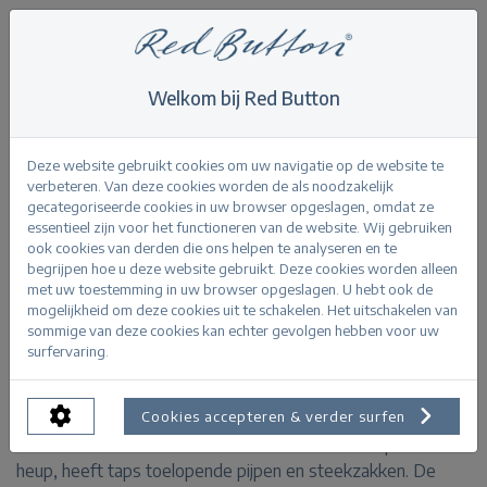
Welkom bij Red Button
Home
>
Tessy CRP slubtwill colour
Terug
Deze website gebruikt cookies om uw navigatie op de website te
verbeteren. Van deze cookies worden de als noodzakelijk
gecategoriseerde cookies in uw browser opgeslagen, omdat ze
essentieel zijn voor het functioneren van de website. Wij gebruiken
ook cookies van derden die ons helpen te analyseren en te
begrijpen hoe u deze website gebruikt. Deze cookies worden alleen
Tessy CRP slubtwill colour pebble
met uw toestemming in uw browser opgeslagen. U hebt ook de
mogelijkheid om deze cookies uit te schakelen. Het uitschakelen van
sommige van deze cookies kan echter gevolgen hebben voor uw
PRODUCTINFORMATIE
surfervaring.
De Tessy CRP slubtwill colour is een slubtwill broek met
Cookies accepteren & verder surfen
een ceintuur in de taille. De broek is aansluitend op de
heup, heeft taps toelopende pijpen en steekzakken. De