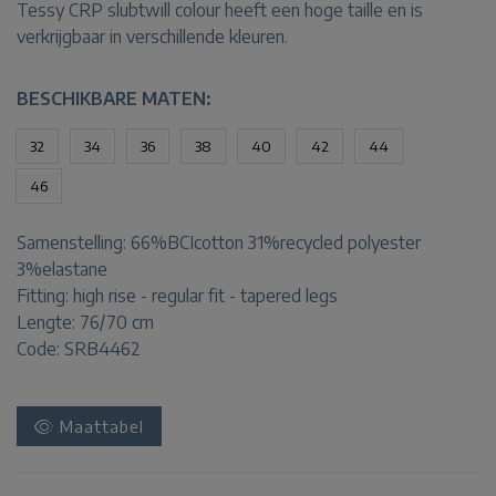
Tessy CRP slubtwill colour heeft een hoge taille en is
verkrijgbaar in verschillende kleuren.
BESCHIKBARE MATEN:
32
34
36
38
40
42
44
46
Samenstelling:
66%BCIcotton 31%recycled polyester
3%elastane
Fitting:
high rise - regular fit - tapered legs
Lengte:
76/70 cm
Code: SRB4462
Maattabel