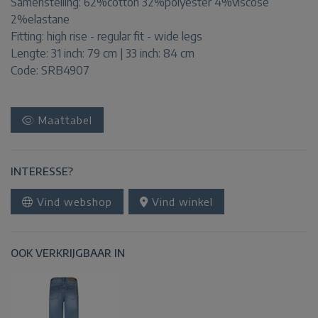
Samenstelling:
62%cotton 32%polyester 4%viscose
2%elastane
Fitting:
high rise - regular fit - wide legs
Lengte:
31 inch: 79 cm | 33 inch: 84 cm
Code: SRB4907
Maattabel
INTERESSE?
Vind webshop
Vind winkel
OOK VERKRIJGBAAR IN