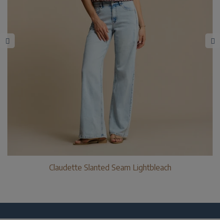
Claudette Slanted Seam Lightbleach