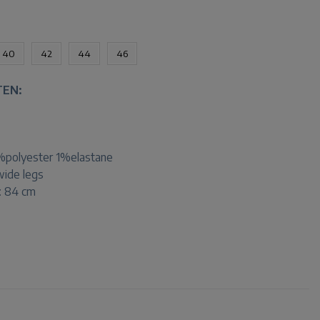
40
42
44
46
TEN:
polyester 1%elastane
 wide legs
h: 84 cm