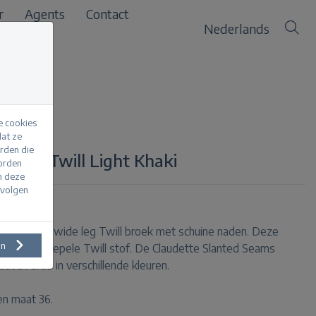
r
Agents
Contact
Nederlands
e cookies
at ze
erden die
Seams Twill Light Khaki
worden
m deze
evolgen
ill is een wide leg Twill broek met schuine naden. Deze
en
 door de soepele Twill stof. De Claudette Slanted Seams
aat 31 & 33 in verschillende kleuren.
en maat 36.