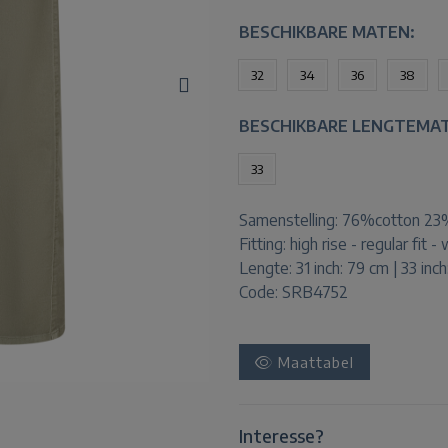
BESCHIKBARE MATEN:
32
34
36
38
BESCHIKBARE LENGTEMA
33
Samenstelling:
76%cotton 23%
Fitting:
high rise - regular fit -
Lengte:
31 inch: 79 cm | 33 inc
Code: SRB4752
Maattabel
Interesse?