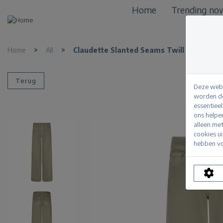
Home
Trending no
Home
>
All
>
Claudette Slanted Seams Twill L33
Terug
Deze webs
worden de
essentiee
ons helpe
alleen me
cookies u
hebben vo