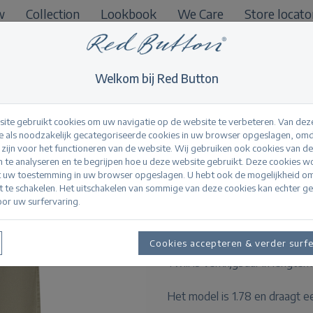
w
Collection
Lookbook
We Care
Store locato
B2B
Welkom bij Red Button
ite gebruikt cookies om uw navigatie op de website te verbeteren. Van dez
 als noodzakelijk gecategoriseerde cookies in uw browser opgeslagen, omd
l zijn voor het functioneren van de website. Wij gebruiken ook cookies van d
Claudette Slanted 
n te analyseren en te begrijpen hoe u deze website gebruikt. Deze cookies 
t uw toestemming in uw browser opgeslagen. U hebt ook de mogelijkheid o
it te schakelen. Het uitschakelen van sommige van deze cookies kan echter g
or uw surfervaring.
Productinformatie
De Claudette Slanted Seams Tw
Cookies accepteren & verder surf
broek is zacht en comfortabel
Twill is verkrijgbaar in lengtem
Het model is 1.78 en draagt e