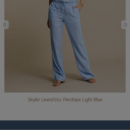
Skyler Linen/Visc Pinstripe Light Blue