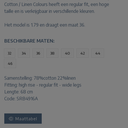
Cotton / Linen Colours heeft een regular fit, een hoge
taille en is verkrijgbaar in verschillende kleuren.
Het model is 1.79 en draagt een maat 36.
BESCHIKBARE MATEN:
32
34
36
38
40
42
44
46
Samenstelling:
78%cotton 22%linen
Fitting:
high rise - regular fit - wide legs
Lengte:
68 cm
Code: SRB4916A
Maattabel