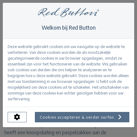
Welkom bij Red Button
Home
>
Jackets
>
Blazer Babs punta
Terug
Deze website gebruikt cookies om uw navigatie op de website te
verbeteren. Van deze cookies worden de als noodzakelijk
gecategoriseerde cookies in uw browser opgeslagen, omdat ze
essentieel zijn voor het functioneren van de website. Wij gebruiken
ook cookies van derden die ons helpen te analyseren en te
begrijpen hoe u deze website gebruikt. Deze cookies worden alleen
Blazer Babs punta kit
met uw toestemming in uw browser opgeslagen. U hebt ook de
mogelijkheid om deze cookies uit te schakelen. Het uitschakelen van
sommige van deze cookies kan echter gevolgen hebben voor uw
PRODUCTINFORMATIE
surfervaring.
De Blazer Babs punta is een comfortabele blazer door
Cookies accepteren & verder surfen
de zachte en soepele stof. Deze blazer is getailleerd en
heeft een knoopsluiting en paspelzakken aan de