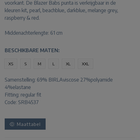
voorkant. De Blazer Babs punta is verkrijgbaar in de
kleuren kit, pearl, beachblue, darkblue, melange grey,
raspberry & red.
Middenachterlengte: 61 cm
BESCHIKBARE MATEN:
XS
S
M
L
XL
XXL
Samenstelling:
69% BIRLAviscose 27%polyamide
4%elastane
Fitting:
regular fit
Code: SRB4537
Maattabel