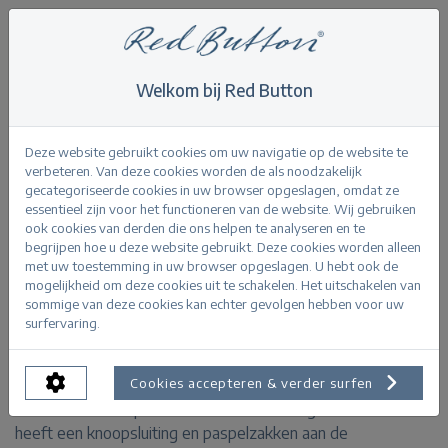
Welkom bij Red Button
Home
>
Jackets
>
Blazer Babs punta
Terug
Deze website gebruikt cookies om uw navigatie op de website te
verbeteren. Van deze cookies worden de als noodzakelijk
gecategoriseerde cookies in uw browser opgeslagen, omdat ze
essentieel zijn voor het functioneren van de website. Wij gebruiken
ook cookies van derden die ons helpen te analyseren en te
begrijpen hoe u deze website gebruikt. Deze cookies worden alleen
Blazer Babs punta melange grey
met uw toestemming in uw browser opgeslagen. U hebt ook de
mogelijkheid om deze cookies uit te schakelen. Het uitschakelen van
sommige van deze cookies kan echter gevolgen hebben voor uw
PRODUCTINFORMATIE
surfervaring.
De Blazer Babs punta is een comfortabele blazer door
Cookies accepteren & verder surfen
de zachte en soepele stof. Deze blazer is getailleerd en
heeft een knoopsluiting en paspelzakken aan de