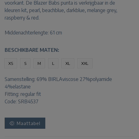
voorkant. De Blazer Babs punta is verkrijgbaar in de
kleuren kit, pearl, beachblue, darkblue, melange grey,
raspberry & red.
Middenachterlengte: 61 cm
BESCHIKBARE MATEN:
XS
S
M
L
XL
XXL
Samenstelling:
69% BIRLAviscose 27%polyamide
4%elastane
Fitting:
regular fit
Code: SRB4537
Maattabel