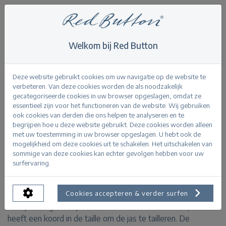
Welkom bij Red Button
Home
>
Jackets
>
Robie Jacket colour
Terug
Deze website gebruikt cookies om uw navigatie op de website te
verbeteren. Van deze cookies worden de als noodzakelijk
gecategoriseerde cookies in uw browser opgeslagen, omdat ze
essentieel zijn voor het functioneren van de website. Wij gebruiken
ook cookies van derden die ons helpen te analyseren en te
begrijpen hoe u deze website gebruikt. Deze cookies worden alleen
Robie Jacket colour offwhite
met uw toestemming in uw browser opgeslagen. U hebt ook de
mogelijkheid om deze cookies uit te schakelen. Het uitschakelen van
sommige van deze cookies kan echter gevolgen hebben voor uw
PRODUCTINFORMATIE
surfervaring.
De Robie Jacket colour is een denim jas met een
Cookies accepteren & verder surfen
knoopsluiting en klepzakken aan de voorkant. Deze jas
heeft een koord in de taille om de jas te tailleren. De