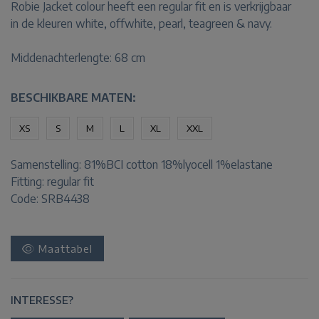
Robie Jacket colour heeft een regular fit en is verkrijgbaar
in de kleuren white, offwhite, pearl, teagreen & navy.
Middenachterlengte: 68 cm
BESCHIKBARE MATEN:
XS
S
M
L
XL
XXL
Samenstelling:
81%BCI cotton 18%lyocell 1%elastane
Fitting:
regular fit
Code: SRB4438
Maattabel
INTERESSE?