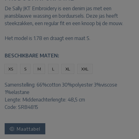
De Sally JKT Embroidery is een denim jas met een
jeansblauwe wassing en borduursels. Deze jas heeft
steekzakken, een regular fit en een knoop bij de mouw.
Het model is 1.78 en draagt een maat S.
BESCHIKBARE MATEN:
XS
S
M
L
XL
XXL
Samenstelling:
66%cotton 30%polyester 3%viscose
1%elastane
Lengte:
Middenachterlengte: 48,5 cm
Code: SRB4815
Maattabel