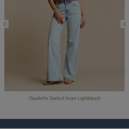
Claudette Slanted Seam Lightbleach