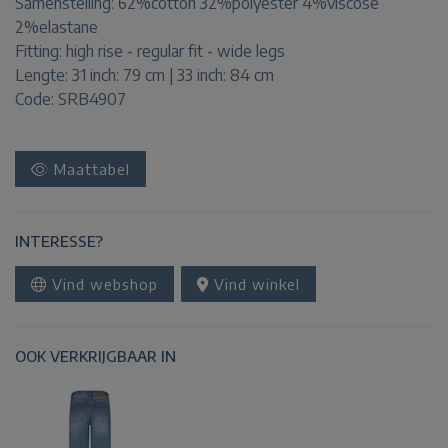
Samenstelling:
62%cotton 32%polyester 4%viscose
2%elastane
Fitting:
high rise - regular fit - wide legs
Lengte:
31 inch: 79 cm | 33 inch: 84 cm
Code: SRB4907
Maattabel
INTERESSE?
Vind webshop
Vind winkel
OOK VERKRIJGBAAR IN