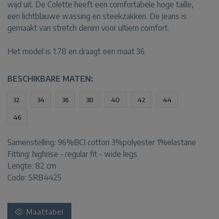
wijd uit. De Colette heeft een comfortabele hoge taille,
een lichtblauwe wassing en steekzakken. De jeans is
gemaakt van stretch denim voor ultiem comfort.
Het model is 1.78 en draagt een maat 36.
BESCHIKBARE MATEN:
32
34
36
38
40
42
44
46
Samenstelling:
96%BCI cotton 3%polyester 1%elastane
Fitting:
highrise - regular fit - wide legs
Lengte:
82 cm
Code: SRB4425
Maattabel