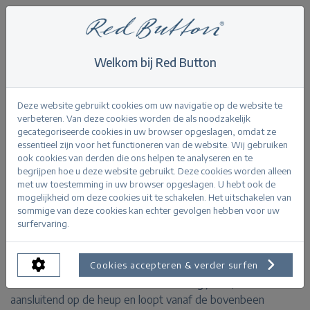
Welkom bij Red Button
Home
>
Jeans
>
Colette bleach denim
Terug
Deze website gebruikt cookies om uw navigatie op de website te
verbeteren. Van deze cookies worden de als noodzakelijk
gecategoriseerde cookies in uw browser opgeslagen, omdat ze
essentieel zijn voor het functioneren van de website. Wij gebruiken
ook cookies van derden die ons helpen te analyseren en te
begrijpen hoe u deze website gebruikt. Deze cookies worden alleen
Colette bleach denim
met uw toestemming in uw browser opgeslagen. U hebt ook de
mogelijkheid om deze cookies uit te schakelen. Het uitschakelen van
sommige van deze cookies kan echter gevolgen hebben voor uw
PRODUCTINFORMATIE
surfervaring.
Cookies accepteren & verder surfen
De Colette bleach denim is een wide leg jeans, is
aansluitend op de heup en loopt vanaf de bovenbeen