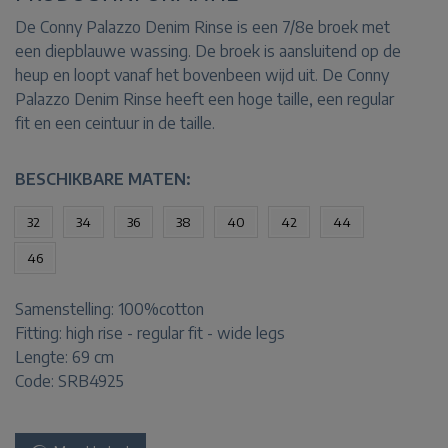
De Conny Palazzo Denim Rinse is een 7/8e broek met
een diepblauwe wassing. De broek is aansluitend op de
heup en loopt vanaf het bovenbeen wijd uit. De Conny
Palazzo Denim Rinse heeft een hoge taille, een regular
fit en een ceintuur in de taille.
BESCHIKBARE MATEN:
32
34
36
38
40
42
44
46
Samenstelling:
100%cotton
Fitting:
high rise - regular fit - wide legs
Lengte:
69 cm
Code: SRB4925