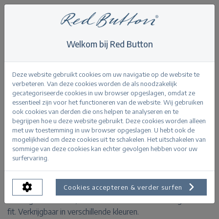
Welkom bij Red Button
Home
>
Knitwear
>
Sweet pointelle
Terug
Deze website gebruikt cookies om uw navigatie op de website te
verbeteren. Van deze cookies worden de als noodzakelijk
gecategoriseerde cookies in uw browser opgeslagen, omdat ze
essentieel zijn voor het functioneren van de website. Wij gebruiken
ook cookies van derden die ons helpen te analyseren en te
begrijpen hoe u deze website gebruikt. Deze cookies worden alleen
Sweet pointelle butter
met uw toestemming in uw browser opgeslagen. U hebt ook de
mogelijkheid om deze cookies uit te schakelen. Het uitschakelen van
sommige van deze cookies kan echter gevolgen hebben voor uw
PRODUCTINFORMATIE
surfervaring.
De Sweet Pointelle is een ajourgebreide trui met een
Cookies accepteren & verder surfen
ronde golvende hals, driekwart mouwen en een regular
fit. Verkrijgbaar in verschillende kleuren.