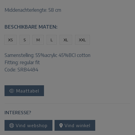
Middenachterlengte: 58 cm
BESCHIKBARE MATEN:
XS
S
M
L
XL
XXL
Samenstelling:
55%acrylic 45%BCI cotton
Fitting:
regular fit
Code: SRB4494
Maattabel
INTERESSE?
Vind webshop
Vind winkel