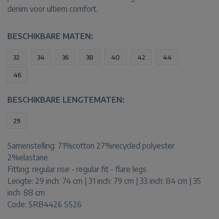
denim voor ultiem comfort.
BESCHIKBARE MATEN:
32
34
36
38
40
42
44
46
BESCHIKBARE LENGTEMATEN:
29
Samenstelling:
71%cotton 27%recycled polyester
2%elastane
Fitting:
regular rise - regular fit - flare legs
Lengte:
29 inch: 74 cm | 31 inch: 79 cm | 33 inch: 84 cm | 35
inch: 88 cm
Code: SRB4426 SS26