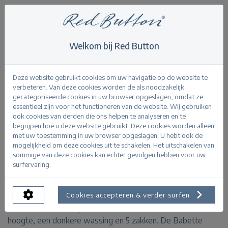
Welkom bij Red Button
Home
>
Never out of stock
>
Babette classic blue
Terug
Deze website gebruikt cookies om uw navigatie op de website te
verbeteren. Van deze cookies worden de als noodzakelijk
gecategoriseerde cookies in uw browser opgeslagen, omdat ze
essentieel zijn voor het functioneren van de website. Wij gebruiken
ook cookies van derden die ons helpen te analyseren en te
begrijpen hoe u deze website gebruikt. Deze cookies worden alleen
Babette classic blue classicblue
met uw toestemming in uw browser opgeslagen. U hebt ook de
mogelijkheid om deze cookies uit te schakelen. Het uitschakelen van
sommige van deze cookies kan echter gevolgen hebben voor uw
PRODUCTINFORMATIE
surfervaring.
De Babette is onderdeel van de Never out of stock
Cookies accepteren & verder surfen
collectie. Deze flare jeans heeft een normale taille
hoogte, een donkere wassing en 5 zakken. De Babette