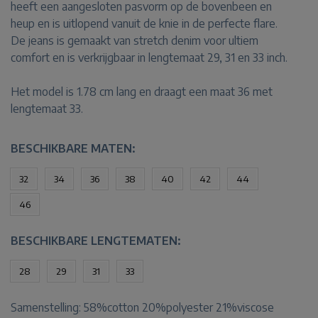
heeft een aangesloten pasvorm op de bovenbeen en
heup en is uitlopend vanuit de knie in de perfecte flare.
De jeans is gemaakt van stretch denim voor ultiem
comfort en is verkrijgbaar in lengtemaat 29, 31 en 33 inch.
Het model is 1.78 cm lang en draagt een maat 36 met
lengtemaat 33.
BESCHIKBARE MATEN:
32
34
36
38
40
42
44
46
BESCHIKBARE LENGTEMATEN:
28
29
31
33
Samenstelling:
58%cotton 20%polyester 21%viscose