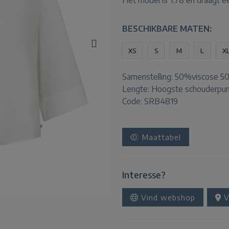
Het model is 1.78 en draagt e
BESCHIKBARE MATEN:
XS
S
M
L
X
Samenstelling:
50%viscose 5
Lengte:
Hoogste schouderpun
Code: SRB4819
Maattabel
Interesse?
Vind webshop
V