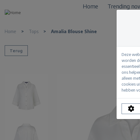
Home
Trending no
Home
>
Tops
>
Amalia Blouse Shine
Terug
Deze webs
worden de
essentiee
ons helpe
alleen me
cookies u
hebben vo