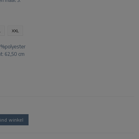
en maat S.
L
XXL
0%polyester
t: 62,50 cm
ind winkel