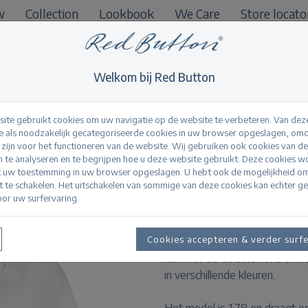
w
Collection
Lookbook
We Care
Store locato
B2B
Welkom bij Red Button
ite gebruikt cookies om uw navigatie op de website te verbeteren. Van dez
 als noodzakelijk gecategoriseerde cookies in uw browser opgeslagen, omd
l zijn voor het functioneren van de website. Wij gebruiken ook cookies van d
Amalia Blouse Shin
n te analyseren en te begrijpen hoe u deze website gebruikt. Deze cookies 
t uw toestemming in uw browser opgeslagen. U hebt ook de mogelijkheid o
it te schakelen. Het uitschakelen van sommige van deze cookies kan echter g
or uw surfervaring.
Productinformatie
De Amalia Blouse Shine is ee
Cookies accepteren & verder surf
regular fit. De blouse heeft 
kan met de Colette Yoke Shin
in verschillende kleuren.