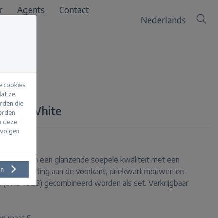
r
Agents
Contact
Nederlands
e cookies
at ze
erden die
e Off White
worden
m deze
evolgen
n blouse van een glanzende soepele kwaliteit met een
en
een knoopsluiting aan de voorkant, driekwart mouwen en
e (SRB4828) gecombineerd worden als set. Verkrijgbaar