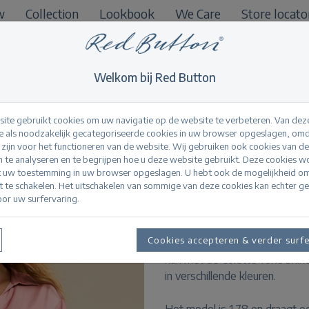
w
Collection
Lookbook
We Care
Store locato
B2B
Welkom bij Red Button
ite gebruikt cookies om uw navigatie op de website te verbeteren. Van dez
 als noodzakelijk gecategoriseerde cookies in uw browser opgeslagen, omd
l zijn voor het functioneren van de website. Wij gebruiken ook cookies van d
Amalia Blouse Shi
n te analyseren en te begrijpen hoe u deze website gebruikt. Deze cookies 
t uw toestemming in uw browser opgeslagen. U hebt ook de mogelijkheid o
it te schakelen. Het uitschakelen van sommige van deze cookies kan echter g
or uw surfervaring.
Productinformatie
De Amalia Blouse Shine is ee
Cookies accepteren & verder surf
regular fit. De blouse heeft 
kan met de Colette Yoke Shin
in verschillende kleuren.