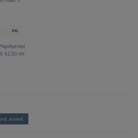
en maat S.
L
XXL
0%polyester
t: 62,50 cm
ind winkel