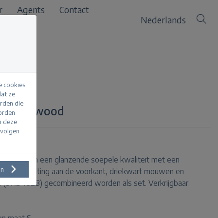
r
Agents
Contact
Nederlands
e cookies
at ze
erden die
ne Rosewood
worden
m deze
evolgen
n blouse van een glanzende soepele kwaliteit met een
en
een knoopsluiting aan de voorkant, driekwart mouwen en
e (SRB4828) gecombineerd worden als set. Verkrijgbaar