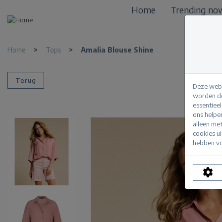
Home
Trending no
Home
>
Tops
>
Amalia Blouse Shine
Terug
Deze webs
worden de
essentiee
ons helpe
alleen me
cookies u
hebben vo