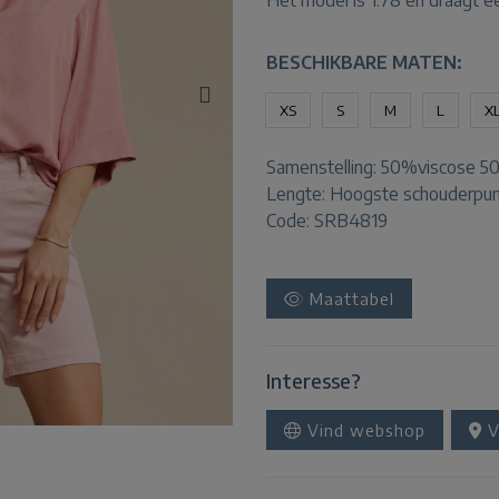
Het model is 1.78 en draagt e
BESCHIKBARE MATEN:
XS
S
M
L
X
Samenstelling:
50%viscose 5
Lengte:
Hoogste schouderpun
Code: SRB4819
Maattabel
Interesse?
Vind webshop
V