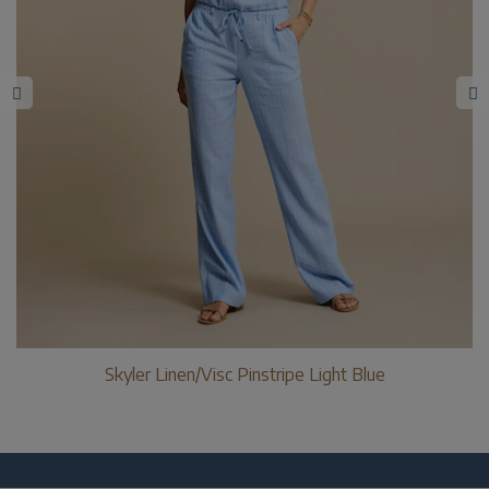
Skyler Linen/Visc Pinstripe Light Blue