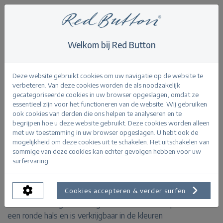
Welkom bij Red Button
Home
>
Tops
>
Skyler scuba top
Terug
Deze website gebruikt cookies om uw navigatie op de website te
verbeteren. Van deze cookies worden de als noodzakelijk
gecategoriseerde cookies in uw browser opgeslagen, omdat ze
essentieel zijn voor het functioneren van de website. Wij gebruiken
ook cookies van derden die ons helpen te analyseren en te
begrijpen hoe u deze website gebruikt. Deze cookies worden alleen
Skyler scuba top kit
met uw toestemming in uw browser opgeslagen. U hebt ook de
mogelijkheid om deze cookies uit te schakelen. Het uitschakelen van
sommige van deze cookies kan echter gevolgen hebben voor uw
PRODUCTINFORMATIE
surfervaring.
De Skyler Scuba top heeft een boxy fit, korte mouwen
Cookies accepteren & verder surfen
met een omslag en verlaagde schouders. De top heeft
een ronde hals en is verkrijgbaar in de kleuren