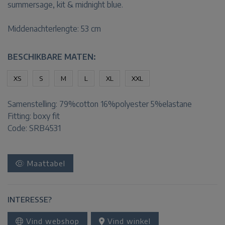
summersage, kit & midnight blue.
Middenachterlengte: 53 cm
BESCHIKBARE MATEN:
XS
S
M
L
XL
XXL
Samenstelling:
79%cotton 16%polyester 5%elastane
Fitting:
boxy fit
Code: SRB4531
Maattabel
INTERESSE?
Vind webshop
Vind winkel