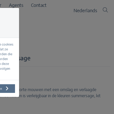
r
Agents
Contact
Nederlands
e cookies
at ze
erden die
summersage
worden
m deze
evolgen
en
n boxy fit, korte mouwen met een omslag en verlaagde
nde hals en is verkrijgbaar in de kleuren summersage, kit