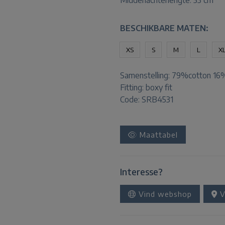
Middenachterlengte: 53 cm
BESCHIKBARE MATEN:
XS
S
M
L
X
Samenstelling:
79%cotton 16%
Fitting:
boxy fit
Code: SRB4531
Maattabel
Interesse?
Vind webshop
V