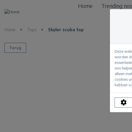
Home
Trending no
Home
>
Tops
>
Skyler scuba top
Terug
Deze webs
worden de
essentiee
ons helpe
alleen me
cookies u
hebben vo