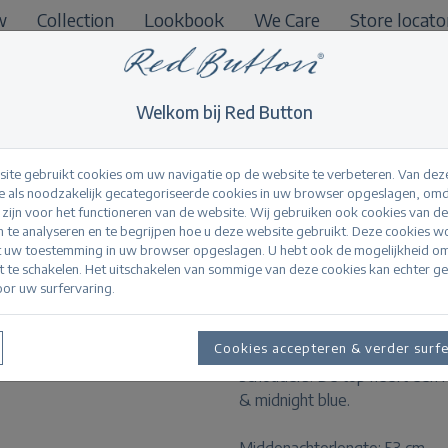
w
Collection
Lookbook
We Care
Store locato
B2B
Welkom bij Red Button
ite gebruikt cookies om uw navigatie op de website te verbeteren. Van dez
 als noodzakelijk gecategoriseerde cookies in uw browser opgeslagen, omd
l zijn voor het functioneren van de website. Wij gebruiken ook cookies van d
Skyler scuba top 
n te analyseren en te begrijpen hoe u deze website gebruikt. Deze cookies 
t uw toestemming in uw browser opgeslagen. U hebt ook de mogelijkheid o
it te schakelen. Het uitschakelen van sommige van deze cookies kan echter g
or uw surfervaring.
Productinformatie
Cookies accepteren & verder surf
De Skyler Scuba top heeft ee
schouders. De top heeft een ro
& midnight blue.