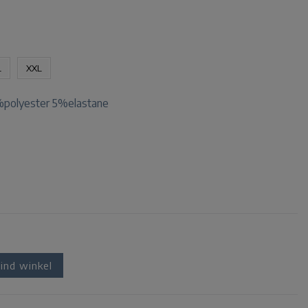
L
XXL
polyester 5%elastane
ind winkel