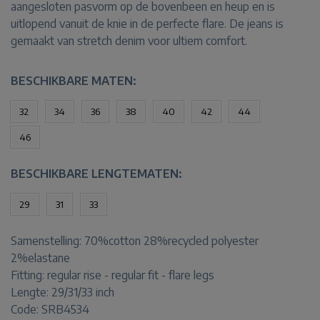
aangesloten pasvorm op de bovenbeen en heup en is
uitlopend vanuit de knie in de perfecte flare. De jeans is
gemaakt van stretch denim voor ultiem comfort.
BESCHIKBARE MATEN:
32
34
36
38
40
42
44
46
BESCHIKBARE LENGTEMATEN:
29
31
33
Samenstelling:
70%cotton 28%recycled polyester
2%elastane
Fitting:
regular rise - regular fit - flare legs
Lengte:
29/31/33 inch
Code: SRB4534