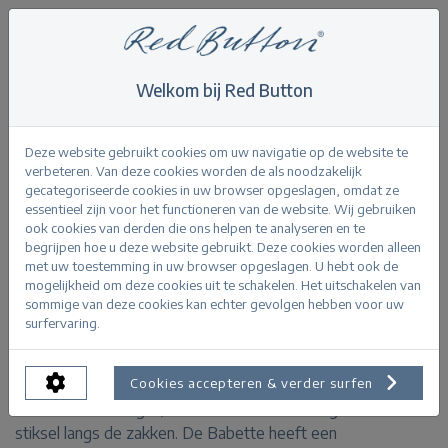
Welkom bij Red Button
Home
>
Babette light bleach
Terug
Deze website gebruikt cookies om uw navigatie op de website te
verbeteren. Van deze cookies worden de als noodzakelijk
gecategoriseerde cookies in uw browser opgeslagen, omdat ze
essentieel zijn voor het functioneren van de website. Wij gebruiken
ook cookies van derden die ons helpen te analyseren en te
begrijpen hoe u deze website gebruikt. Deze cookies worden alleen
Babette light bleach Light bleach
met uw toestemming in uw browser opgeslagen. U hebt ook de
mogelijkheid om deze cookies uit te schakelen. Het uitschakelen van
sommige van deze cookies kan echter gevolgen hebben voor uw
PRODUCTINFORMATIE
surfervaring.
De Babette light bleach is een flare jeans met een
Cookies accepteren & verder surfen
normale taille hoogte, een lichtblauwe wassing en een
stiksel langs de zakken. De Babette heeft een