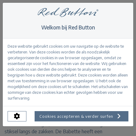
Welkom bij Red Button
Home
>
Babette light bleach
Terug
Deze website gebruikt cookies om uw navigatie op de website te
verbeteren. Van deze cookies worden de als noodzakelijk
gecategoriseerde cookies in uw browser opgeslagen, omdat ze
essentieel zijn voor het functioneren van de website. Wij gebruiken
ook cookies van derden die ons helpen te analyseren en te
begrijpen hoe u deze website gebruikt. Deze cookies worden alleen
Babette light bleach Light bleach
met uw toestemming in uw browser opgeslagen. U hebt ook de
mogelijkheid om deze cookies uit te schakelen. Het uitschakelen van
sommige van deze cookies kan echter gevolgen hebben voor uw
PRODUCTINFORMATIE
surfervaring.
De Babette light bleach is een flare jeans met een
Cookies accepteren & verder surfen
normale taille hoogte, een lichtblauwe wassing en een
stiksel langs de zakken. De Babette heeft een