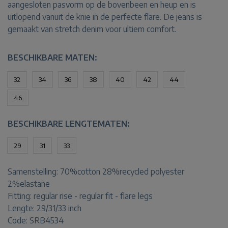
aangesloten pasvorm op de bovenbeen en heup en is
uitlopend vanuit de knie in de perfecte flare. De jeans is
gemaakt van stretch denim voor ultiem comfort.
BESCHIKBARE MATEN:
32
34
36
38
40
42
44
46
BESCHIKBARE LENGTEMATEN:
29
31
33
Samenstelling:
70%cotton 28%recycled polyester
2%elastane
Fitting:
regular rise - regular fit - flare legs
Lengte:
29/31/33 inch
Code: SRB4534