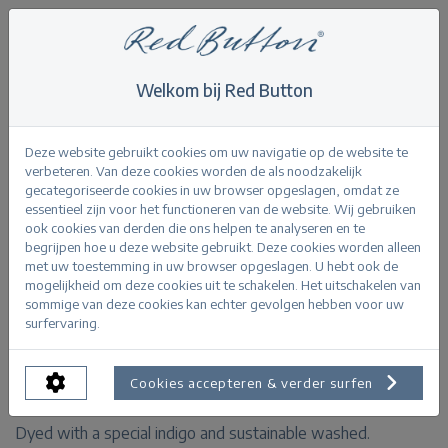
Welkom bij Red Button
Home
>
Kate darkstone used
Terug
Deze website gebruikt cookies om uw navigatie op de website te
verbeteren. Van deze cookies worden de als noodzakelijk
gecategoriseerde cookies in uw browser opgeslagen, omdat ze
essentieel zijn voor het functioneren van de website. Wij gebruiken
ook cookies van derden die ons helpen te analyseren en te
begrijpen hoe u deze website gebruikt. Deze cookies worden alleen
Kate darkstone used
met uw toestemming in uw browser opgeslagen. U hebt ook de
mogelijkheid om deze cookies uit te schakelen. Het uitschakelen van
sommige van deze cookies kan echter gevolgen hebben voor uw
PRODUCTINFORMATIE
surfervaring.
About our Kate
Kate has straight legs and medium high rise.
Cookies accepteren & verder surfen
Dyed with a special indigo and sustainable washed.