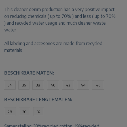
This cleaner denim production has a very positive impact
on reducing chemicals ( up to 70% ) and less ( up to 70%
) and recycled water usage and much cleaner waste
water
All labeling and accesories are made from recycled
materials
BESCHIKBARE MATEN:
34
36
38
40
42
44
46
BESCHIKBARE LENGTEMATEN:
28
30
32
Samenstelling:
33%recycled cotton, 19%recycled