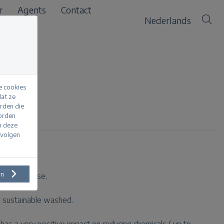
r
Agents
Contact
Nederlands
e cookies
at ze
erden die
ed
worden
m deze
evolgen
en
ium high rise.
d sustainable washed.