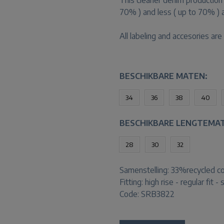
This cleaner denim production 
70% ) and less ( up to 70% )
All labeling and accesories ar
BESCHIKBARE MATEN:
34
36
38
40
BESCHIKBARE LENGTEMA
28
30
32
Samenstelling:
33%recycled co
Fitting:
high rise - regular fit - 
Code: SRB3822