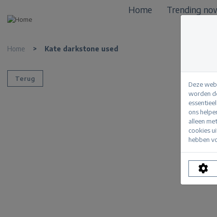
Home
Trending no
Home
>
Kate darkstone used
Terug
Deze webs
worden de
essentiee
ons helpe
alleen me
cookies u
hebben vo