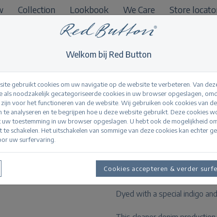
w
Collection
Lookbook
We Care
Store locato
B2B
Welkom bij Red Button
ite gebruikt cookies om uw navigatie op de website te verbeteren. Van dez
 als noodzakelijk gecategoriseerde cookies in uw browser opgeslagen, omd
l zijn voor het functioneren van de website. Wij gebruiken ook cookies van d
Kate darkstone us
n te analyseren en te begrijpen hoe u deze website gebruikt. Deze cookies 
t uw toestemming in uw browser opgeslagen. U hebt ook de mogelijkheid o
it te schakelen. Het uitschakelen van sommige van deze cookies kan echter g
or uw surfervaring.
Productinformatie
About our Kate
Cookies accepteren & verder surf
Kate has straight legs and med
Dyed with a special indigo an