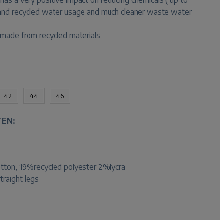
has a very positive impact on reducing chemicals ( up to
 and recycled water usage and much cleaner waste water
e made from recycled materials
42
44
46
TEN:
tton, 19%recycled polyester 2%lycra
straight legs