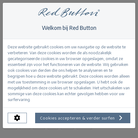
Welkom bij Red Button
Home
>
Terry stripe short sleeve
Terug
Deze website gebruikt cookies om uw navigatie op de website te
verbeteren. Van deze cookies worden de als noodzakelijk
gecategoriseerde cookies in uw browser opgeslagen, omdat ze
essentieel zijn voor het functioneren van de website. Wij gebruiken
ook cookies van derden die ons helpen te analyseren en te
begrijpen hoe u deze website gebruikt. Deze cookies worden alleen
Terry stripe short sleeve jeansblue
met uw toestemming in uw browser opgeslagen. U hebt ook de
mogelijkheid om deze cookies uit te schakelen. Het uitschakelen van
sommige van deze cookies kan echter gevolgen hebben voor uw
PRODUCTINFORMATIE
surfervaring.
BESCHIKBARE MATEN:
Cookies accepteren & verder surfen
XS
S
M
L
XL
XXL