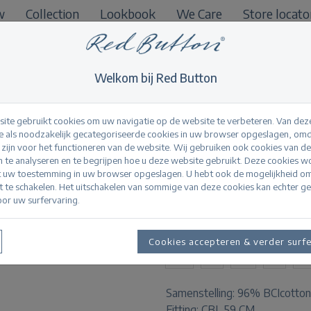
w
Collection
Lookbook
We Care
Store locato
B2B
Welkom bij Red Button
ite gebruikt cookies om uw navigatie op de website te verbeteren. Van dez
 als noodzakelijk gecategoriseerde cookies in uw browser opgeslagen, omd
l zijn voor het functioneren van de website. Wij gebruiken ook cookies van d
Terry stripe short 
n te analyseren en te begrijpen hoe u deze website gebruikt. Deze cookies 
t uw toestemming in uw browser opgeslagen. U hebt ook de mogelijkheid o
it te schakelen. Het uitschakelen van sommige van deze cookies kan echter g
or uw surfervaring.
Productinformatie
BESCHIKBARE MATEN:
Cookies accepteren & verder surf
XS
S
M
L
X
Samenstelling:
96% BCIcotton
Fitting:
CBL 59 CM