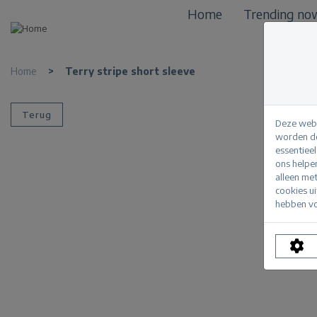
Home
Trending no
Home
>
Terry stripe short sleeve
Terug
Deze webs
worden de
essentiee
ons helpe
alleen me
cookies u
hebben vo