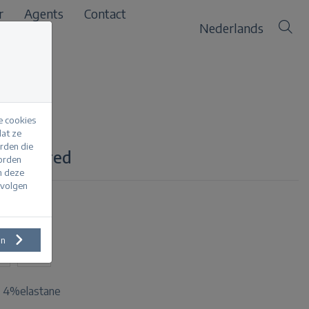
r
Agents
Contact
Nederlands
e cookies
at ze
erden die
sleeve red
worden
m deze
evolgen
en
L
XXL
 4%elastane