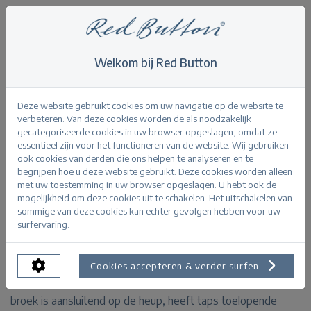
Welkom bij Red Button
Home
>
Tessy CRP jog colour L29
Terug
Deze website gebruikt cookies om uw navigatie op de website te
verbeteren. Van deze cookies worden de als noodzakelijk
gecategoriseerde cookies in uw browser opgeslagen, omdat ze
essentieel zijn voor het functioneren van de website. Wij gebruiken
ook cookies van derden die ons helpen te analyseren en te
begrijpen hoe u deze website gebruikt. Deze cookies worden alleen
Tessy CRP jog colour mint
met uw toestemming in uw browser opgeslagen. U hebt ook de
mogelijkheid om deze cookies uit te schakelen. Het uitschakelen van
sommige van deze cookies kan echter gevolgen hebben voor uw
PRODUCTINFORMATIE
surfervaring.
De Tessy CRP jog colour is een jog broek van een
Cookies accepteren & verder surfen
elastische kwaliteit met een ceintuur in de taille. De
broek is aansluitend op de heup, heeft taps toelopende