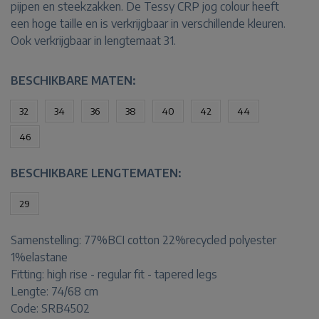
pijpen en steekzakken. De Tessy CRP jog colour heeft
een hoge taille en is verkrijgbaar in verschillende kleuren.
Ook verkrijgbaar in lengtemaat 31.
BESCHIKBARE MATEN:
32
34
36
38
40
42
44
46
BESCHIKBARE LENGTEMATEN:
29
Samenstelling:
77%BCI cotton 22%recycled polyester
1%elastane
Fitting:
high rise - regular fit - tapered legs
Lengte:
74/68 cm
Code: SRB4502