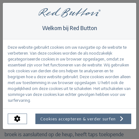
Welkom bij Red Button
Home
>
Tessy CRP jog colour L29
Terug
Deze website gebruikt cookies om uw navigatie op de website te
verbeteren. Van deze cookies worden de als noodzakelijk
gecategoriseerde cookies in uw browser opgeslagen, omdat ze
essentieel zijn voor het functioneren van de website. Wij gebruiken
ook cookies van derden die ons helpen te analyseren en te
begrijpen hoe u deze website gebruikt. Deze cookies worden alleen
Tessy CRP jog colour raspberry
met uw toestemming in uw browser opgeslagen. U hebt ook de
mogelijkheid om deze cookies uit te schakelen. Het uitschakelen van
sommige van deze cookies kan echter gevolgen hebben voor uw
PRODUCTINFORMATIE
surfervaring.
De Tessy CRP jog colour is een jog broek van een
Cookies accepteren & verder surfen
elastische kwaliteit met een ceintuur in de taille. De
broek is aansluitend op de heup, heeft taps toelopende