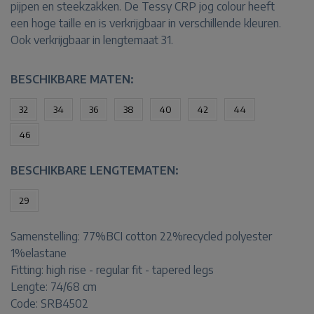
pijpen en steekzakken. De Tessy CRP jog colour heeft
een hoge taille en is verkrijgbaar in verschillende kleuren.
Ook verkrijgbaar in lengtemaat 31.
BESCHIKBARE MATEN:
32
34
36
38
40
42
44
46
BESCHIKBARE LENGTEMATEN:
29
Samenstelling:
77%BCI cotton 22%recycled polyester
1%elastane
Fitting:
high rise - regular fit - tapered legs
Lengte:
74/68 cm
Code: SRB4502