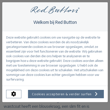
Welkom bij Red Button
Home
>
Waistcoat zipper punta
Terug
Deze website gebruikt cookies om uw navigatie op de website te
verbeteren. Van deze cookies worden de als noodzakelijk
gecategoriseerde cookies in uw browser opgeslagen, omdat ze
essentieel zijn voor het functioneren van de website. Wij gebruiken
ook cookies van derden die ons helpen te analyseren en te
begrijpen hoe u deze website gebruikt. Deze cookies worden alleen
Waistcoat zipper punta darkblue
met uw toestemming in uw browser opgeslagen. U hebt ook de
mogelijkheid om deze cookies uit te schakelen. Het uitschakelen van
sommige van deze cookies kan echter gevolgen hebben voor uw
PRODUCTINFORMATIE
surfervaring.
De Waistcoat Zipper punta is een waistcoat van scuba
Cookies accepteren & verder surfen
stof met een metalen ritssluiting aan de voorkant. De
waistcoat heeft een blousekraag, een slim fit en is