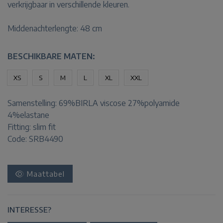
verkrijgbaar in verschillende kleuren.
Middenachterlengte: 48 cm
BESCHIKBARE MATEN:
XS
S
M
L
XL
XXL
Samenstelling:
69%BIRLA viscose 27%polyamide
4%elastane
Fitting:
slim fit
Code: SRB4490
Maattabel
INTERESSE?