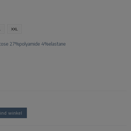
L
XXL
cose 27%polyamide 4%elastane
ind winkel