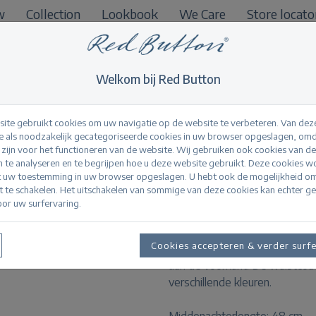
w
Collection
Lookbook
We Care
Store locato
B2B
Welkom bij Red Button
ite gebruikt cookies om uw navigatie op de website te verbeteren. Van dez
 als noodzakelijk gecategoriseerde cookies in uw browser opgeslagen, omd
l zijn voor het functioneren van de website. Wij gebruiken ook cookies van d
Waistcoat zipper p
n te analyseren en te begrijpen hoe u deze website gebruikt. Deze cookies 
t uw toestemming in uw browser opgeslagen. U hebt ook de mogelijkheid o
it te schakelen. Het uitschakelen van sommige van deze cookies kan echter g
or uw surfervaring.
Productinformatie
Cookies accepteren & verder surf
De Waistcoat Zipper punta is 
aan de voorkant. De waistcoat 
verschillende kleuren.