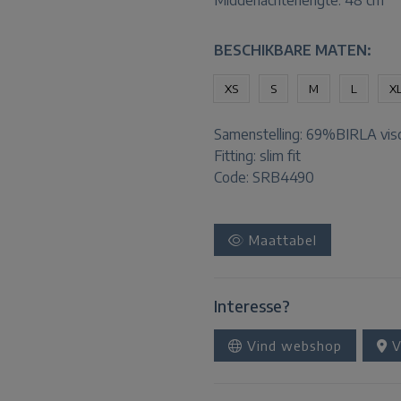
Middenachterlengte: 48 cm
BESCHIKBARE MATEN:
XS
S
M
L
X
Samenstelling:
69%BIRLA vis
Fitting:
slim fit
Code: SRB4490
Maattabel
Interesse?
Vind webshop
V