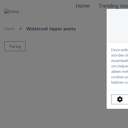
Home
Trending no
Home
>
Waistcoat zipper punta
Terug
Deze webs
worden de
essentiee
ons helpe
alleen me
cookies u
hebben vo