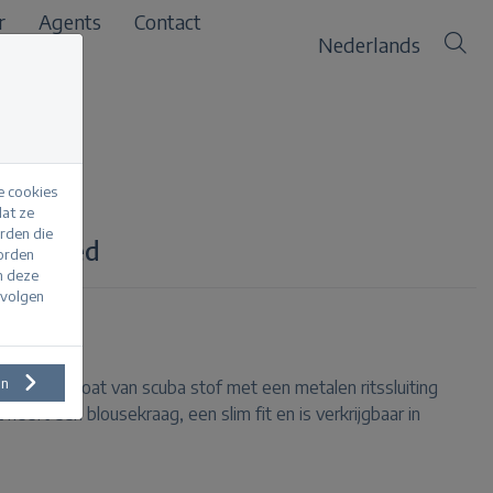
r
Agents
Contact
Nederlands
e cookies
at ze
erden die
unta red
worden
m deze
evolgen
en
een waistcoat van scuba stof met een metalen ritssluiting
heeft een blousekraag, een slim fit en is verkrijgbaar in