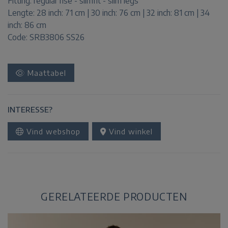
Fitting:
regular rise - slimfit - slim legs
Lengte:
28 inch: 71 cm | 30 inch: 76 cm | 32 inch: 81 cm | 34
inch: 86 cm
Code: SRB3806 SS26
Maattabel
INTERESSE?
Vind webshop
Vind winkel
GERELATEERDE PRODUCTEN