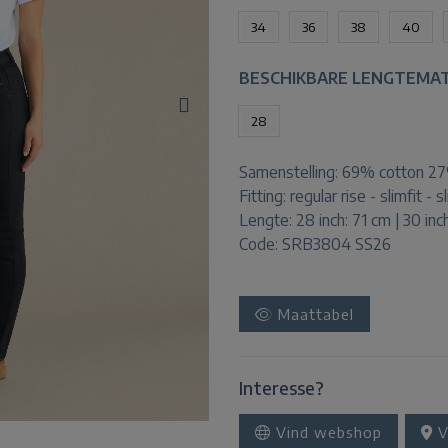
34
36
38
40
BESCHIKBARE LENGTEMA
28
Samenstelling:
69% cotton 27
Fitting:
regular rise - slimfit - s
Lengte:
28 inch: 71 cm | 30 inc
Code: SRB3804 SS26
Maattabel
Interesse?
Vind webshop
V