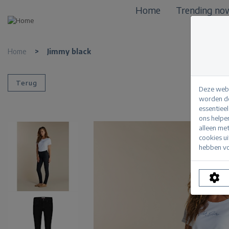
Home
Trending no
Home
>
Jimmy black
Terug
Deze webs
worden de
essentiee
ons helpe
alleen me
cookies u
hebben vo