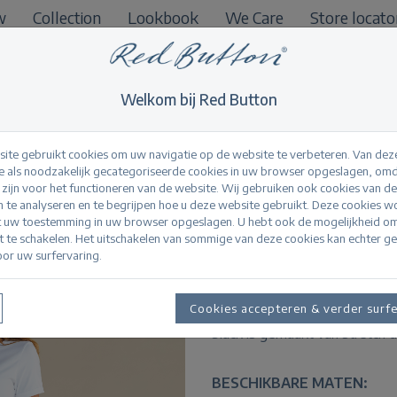
w
Collection
Lookbook
We Care
Store locato
B2B
Welkom bij Red Button
ite gebruikt cookies om uw navigatie op de website te verbeteren. Van dez
 als noodzakelijk gecategoriseerde cookies in uw browser opgeslagen, omd
l zijn voor het functioneren van de website. Wij gebruiken ook cookies van d
Jimmy black
n te analyseren en te begrijpen hoe u deze website gebruikt. Deze cookies 
t uw toestemming in uw browser opgeslagen. U hebt ook de mogelijkheid o
it te schakelen. Het uitschakelen van sommige van deze cookies kan echter g
or uw surfervaring.
Productinformatie
De Jimmy black is een slim fi
Cookies accepteren & verder surf
middelhoge taille, is aanslui
black is gemaakt van stretch 
BESCHIKBARE MATEN: