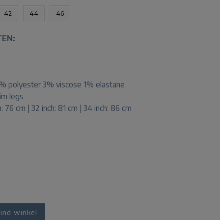
42
44
46
TEN:
% polyester 3% viscose 1% elastane
lim legs
h: 76 cm | 32 inch: 81 cm | 34 inch: 86 cm
ind winkel