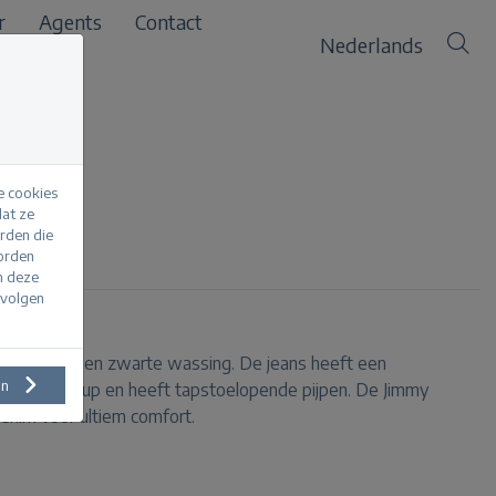
r
Agents
Contact
Nederlands
e cookies
at ze
erden die
worden
m deze
evolgen
t jeans met een zwarte wassing. De jeans heeft een
en
tend op de heup en heeft tapstoelopende pijpen. De Jimmy
denim voor ultiem comfort.