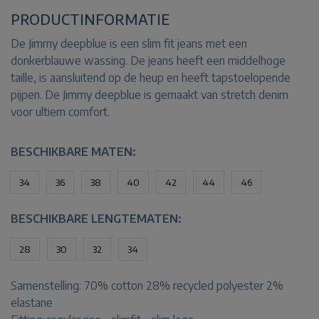
PRODUCTINFORMATIE
De Jimmy deepblue is een slim fit jeans met een
donkerblauwe wassing. De jeans heeft een middelhoge
taille, is aansluitend op de heup en heeft tapstoelopende
pijpen. De Jimmy deepblue is gemaakt van stretch denim
voor ultiem comfort.
BESCHIKBARE MATEN:
34
36
38
40
42
44
46
BESCHIKBARE LENGTEMATEN:
28
30
32
34
Samenstelling:
70% cotton 28% recycled polyester 2%
elastane