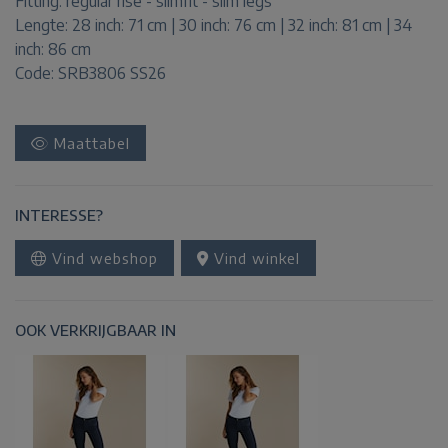
Fitting:
regular rise - slimfit - slim legs
Lengte:
28 inch: 71 cm | 30 inch: 76 cm | 32 inch: 81 cm | 34
inch: 86 cm
Code: SRB3806 SS26
Maattabel
INTERESSE?
Vind webshop
Vind winkel
OOK VERKRIJGBAAR IN