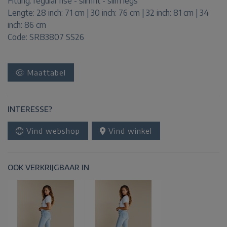
Fitting:
regular rise - slimfit - slim legs
Lengte:
28 inch: 71 cm | 30 inch: 76 cm | 32 inch: 81 cm | 34
inch: 86 cm
Code: SRB3807 SS26
Maattabel
INTERESSE?
Vind webshop
Vind winkel
OOK VERKRIJGBAAR IN