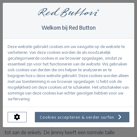
Welkom bij Red Button
Home
>
Shop
>
Jimmy midstone used
Terug
Deze website gebruikt cookies om uw navigatie op de website te
verbeteren. Van deze cookies worden de als noodzakelijk
gecategoriseerde cookies in uw browser opgeslagen, omdat ze
essentieel zijn voor het functioneren van de website. Wij gebruiken
ook cookies van derden die ons helpen te analyseren en te
begrijpen hoe u deze website gebruikt. Deze cookies worden alleen
Jimmy midstone used
met uw toestemming in uw browser opgeslagen. U hebt ook de
mogelijkheid om deze cookies uit te schakelen. Het uitschakelen van
sommige van deze cookies kan echter gevolgen hebben voor uw
PRODUCTINFORMATIE
surfervaring.
De Jimmy is onderdeel van de Never out of stock
Cookies accepteren & verder surfen
collectie. Deze slim fit jeans is aansluitend vanaf de heup
tot aan de enkels. De Jimmy heeft een normale taille