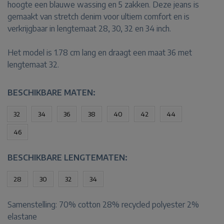
hoogte een blauwe wassing en 5 zakken. Deze jeans is
gemaakt van stretch denim voor ultiem comfort en is
verkrijgbaar in lengtemaat 28, 30, 32 en 34 inch.
Het model is 1.78 cm lang en draagt een maat 36 met
lengtemaat 32.
BESCHIKBARE MATEN:
32
34
36
38
40
42
44
46
BESCHIKBARE LENGTEMATEN:
28
30
32
34
Samenstelling:
70% cotton 28% recycled polyester 2%
elastane