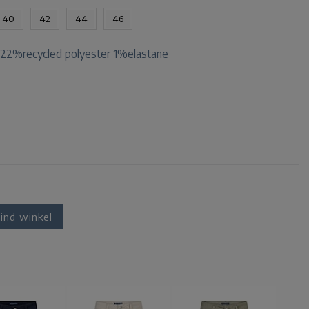
40
42
44
46
22%recycled polyester 1%elastane
ind winkel