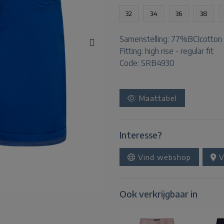
32
34
36
38
Samenstelling:
77%BCIcotton 
Fitting:
high rise - regular fit
Code: SRB4930
Maattabel
Interesse?
Vind webshop
V
Ook verkrijgbaar in