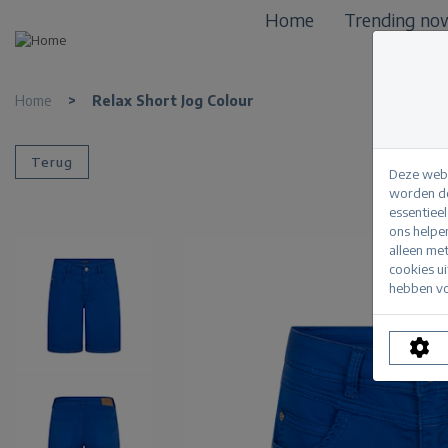
Home
Trending no
Home
>
Relax Short Jog Colour
Terug
Deze webs
worden de
essentiee
ons helpe
alleen me
cookies u
hebben vo