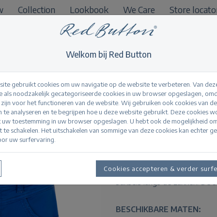
w
Collection
Lookbook
We Care
Store locato
B2B
Welkom bij Red Button
ite gebruikt cookies om uw navigatie op de website te verbeteren. Van dez
 als noodzakelijk gecategoriseerde cookies in uw browser opgeslagen, omd
l zijn voor het functioneren van de website. Wij gebruiken ook cookies van d
Relax Short Jog Col
n te analyseren en te begrijpen hoe u deze website gebruikt. Deze cookies 
t uw toestemming in uw browser opgeslagen. U hebt ook de mogelijkheid o
it te schakelen. Het uitschakelen van sommige van deze cookies kan echter g
or uw surfervaring.
Productinformatie
De Relax Short Jog Colour is 
Cookies accepteren & verder surf
kwaliteit met een normale tai
stiksels langs de zakken. De sh
BESCHIKBARE MATEN: