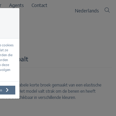
r
Agents
Contact
Nederlands
e cookies
at ze
erden die
our cobalt
worden
m deze
evolgen
een comfortabele korte broek gemaakt van een elastische
en
lle hoogte. Het model valt strak om de benen en heeft
ort is beschikbaar in verschillende kleuren.