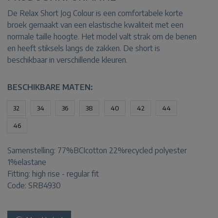
De Relax Short Jog Colour is een comfortabele korte
broek gemaakt van een elastische kwaliteit met een
normale taille hoogte. Het model valt strak om de benen
en heeft stiksels langs de zakken. De short is
beschikbaar in verschillende kleuren.
BESCHIKBARE MATEN:
32
34
36
38
40
42
44
46
Samenstelling:
77%BCIcotton 22%recycled polyester
1%elastane
Fitting:
high rise - regular fit
Code: SRB4930