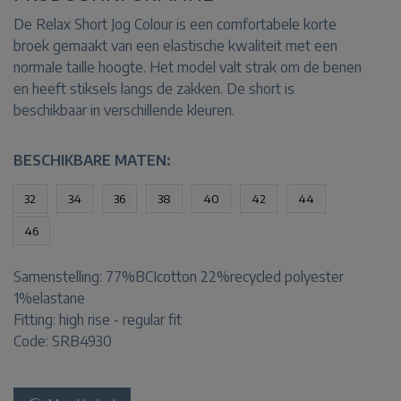
De Relax Short Jog Colour is een comfortabele korte
broek gemaakt van een elastische kwaliteit met een
normale taille hoogte. Het model valt strak om de benen
en heeft stiksels langs de zakken. De short is
beschikbaar in verschillende kleuren.
BESCHIKBARE MATEN:
32
34
36
38
40
42
44
46
Samenstelling:
77%BCIcotton 22%recycled polyester
1%elastane
Fitting:
high rise - regular fit
Code: SRB4930