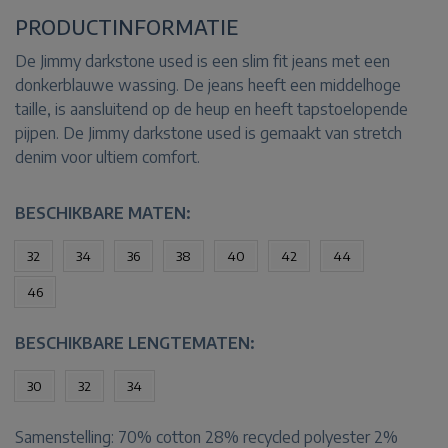
PRODUCTINFORMATIE
De Jimmy darkstone used is een slim fit jeans met een
donkerblauwe wassing. De jeans heeft een middelhoge
taille, is aansluitend op de heup en heeft tapstoelopende
pijpen. De Jimmy darkstone used is gemaakt van stretch
denim voor ultiem comfort.
BESCHIKBARE MATEN:
32
34
36
38
40
42
44
46
BESCHIKBARE LENGTEMATEN:
30
32
34
Samenstelling:
70% cotton 28% recycled polyester 2%