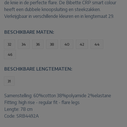
de knie in de perfecte flare. De Bibette CRP smart colour
heeft een dubbele knoopsluiting en steekzakken.
Verkrijgbaar in verschillende kleuren en in lengtemaat 29.
BESCHIKBARE MATEN:
32
34
36
38
40
42
44
46
BESCHIKBARE LENGTEMATEN:
31
Samenstelling:
60%cotton 38%polyamide 2%elastane
Fitting:
high rise - regular fit - flare legs
Lengte:
78 cm
Code: SRB4492A