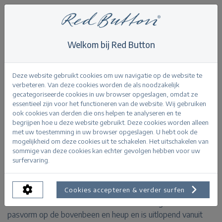
Welkom bij Red Button
Home
>
Trousers
>
Bibette CRP smart colour L31
Terug
Deze website gebruikt cookies om uw navigatie op de website te
verbeteren. Van deze cookies worden de als noodzakelijk
gecategoriseerde cookies in uw browser opgeslagen, omdat ze
essentieel zijn voor het functioneren van de website. Wij gebruiken
ook cookies van derden die ons helpen te analyseren en te
begrijpen hoe u deze website gebruikt. Deze cookies worden alleen
Bibette CRP smart colour navy
met uw toestemming in uw browser opgeslagen. U hebt ook de
mogelijkheid om deze cookies uit te schakelen. Het uitschakelen van
sommige van deze cookies kan echter gevolgen hebben voor uw
PRODUCTINFORMATIE
surfervaring.
De Bibette CRP smart colour is een flare broek van een
Cookies accepteren & verder surfen
elastische kwaliteit. De broek heeft een aangesloten
pasvorm op de bovenbeen en heup en is uitlopend vanuit